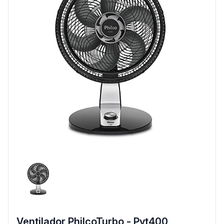
Ventilador PhilcoTurbo - Pvt400