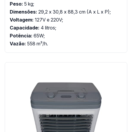
Peso:
5 kg;
Dimensões:
29,2 x 30,8 x 88,3 cm (A x L x P);
Voltagem:
127V e 220V;
Capacidade:
4 litros;
Potência:
65W;
Vazão:
558 m³/h.