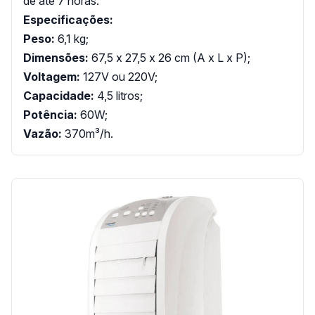
de até 7 horas.
Especificações:
Peso:
6,1 kg;
Dimensões:
67,5 x 27,5 x 26 cm (A x L x P);
Voltagem:
127V ou 220V;
Capacidade:
4,5 litros;
Potência:
60W;
Vazão:
370m³/h.