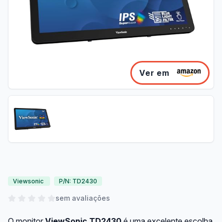
Ver em
Viewsonic
P/N: TD2430
sem avaliações
O monitor
ViewSonic TD2430
é uma excelente escolha