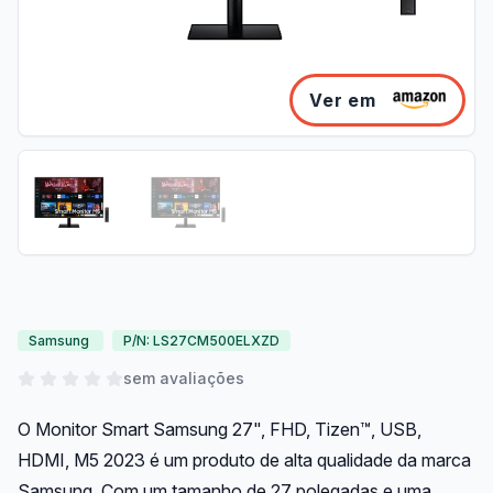
Ver em
Samsung
P/N: LS27CM500ELXZD
sem avaliações
O Monitor Smart Samsung 27", FHD, Tizen™, USB,
HDMI, M5 2023 é um produto de alta qualidade da marca
Samsung. Com um tamanho de 27 polegadas e uma