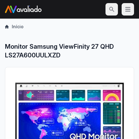
Open m
Início
Monitor Samsung ViewFinity 27 QHD
LS27A600UULXZD