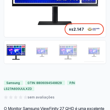
2.147
R$
Samsung
GTIN: 8806094549829
P/N:
LS27A600UULXZD
sem avaliações
O Monitor Samsung ViewFinity 27 QHD é uma excelente