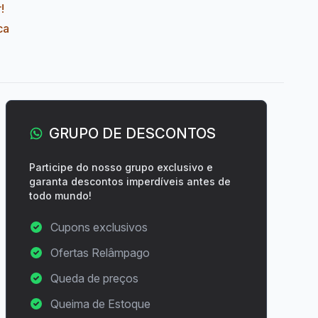
!
ca
GRUPO DE DESCONTOS
Participe do nosso grupo exclusivo e
garanta descontos imperdíveis antes de
todo mundo!
Cupons exclusivos
Ofertas Relâmpago
Queda de preços
Queima de Estoque