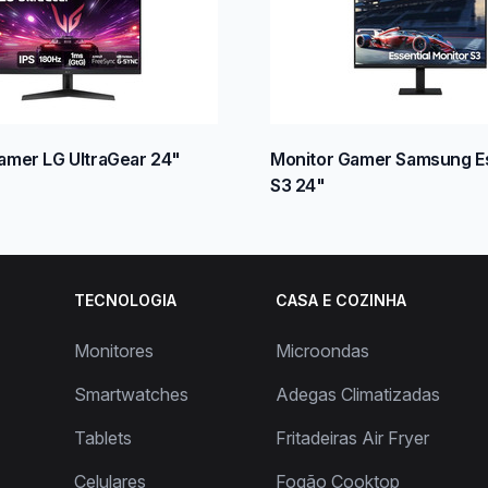
amer LG UltraGear 24"
Monitor Gamer Samsung Es
S3 24"
TECNOLOGIA
CASA E COZINHA
Monitores
Microondas
Smartwatches
Adegas Climatizadas
Tablets
Fritadeiras Air Fryer
Celulares
Fogão Cooktop