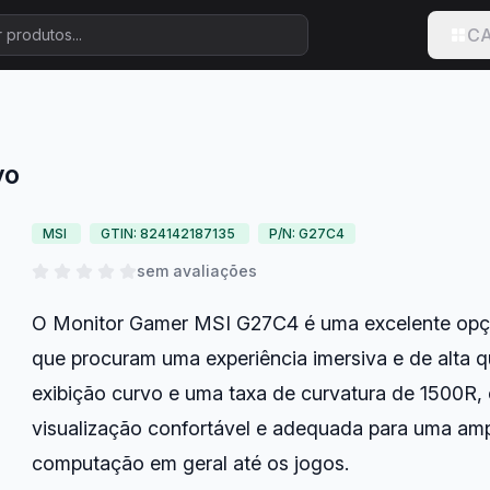
CA
vo
MSI
GTIN: 824142187135
P/N: G27C4
sem avaliações
O Monitor Gamer MSI G27C4 é uma excelente opçã
que procuram uma experiência imersiva e de alta 
exibição curvo e uma taxa de curvatura de 1500R,
visualização confortável e adequada para uma am
computação em geral até os jogos.