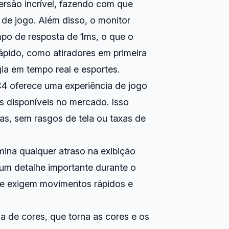
rsão incrível, fazendo com que
 de jogo. Além disso, o monitor
po de resposta de 1ms, o que o
ápido, como atiradores em primeira
gia em tempo real e esportes.
C4 oferece uma experiência de jogo
s disponíveis no mercado. Isso
das, sem rasgos de tela ou taxas de
mina qualquer atraso na exibição
um detalhe importante durante o
ue exigem movimentos rápidos e
de cores, que torna as cores e os