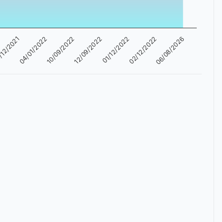
/12/2021
12/09/2022
06/08/2026
10/09/2022
02/12/2022
04/01/2022
01/12/2022