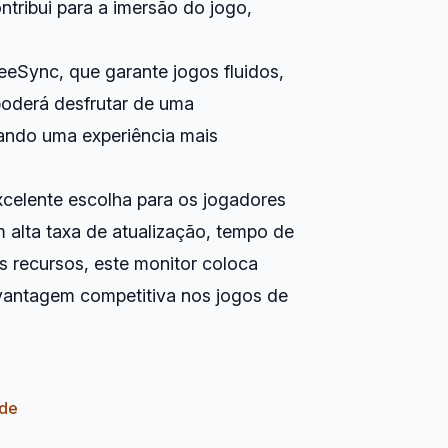
ontribui para a imersão do jogo,
eeSync, que garante jogos fluidos,
poderá desfrutar de uma
nando uma experiência mais
elente escolha para os jogadores
 alta taxa de atualização, tempo de
s recursos, este monitor coloca
 vantagem competitiva nos jogos de
ade