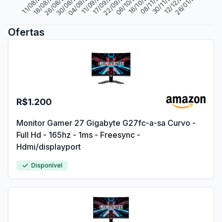
17/09/2025
16/10/2025
12/12/2025
26/08/2025
11/09/2025
06/10/2025
30/11/2025
18/08/2025
04/09/2025
22/09/2025
08/11/2025
26/01/2026
11/08/2025
30/08/2025
Ofertas
R$1.200
Monitor Gamer 27 Gigabyte G27fc-a-sa Curvo -
Full Hd - 165hz - 1ms - Freesync -
Hdmi/displayport
Disponível