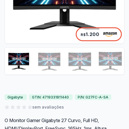
1.200
R$
Gigabyte
GTIN: 4719331811440
P/N: G27FC-A-SA
sem avaliações
O Monitor Gamer Gigabyte 27 Curvo, Full HD,
HDMI/DisplayPort, FreeSync, 165Hz, 1ms, Altura