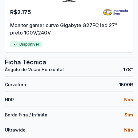
R$2.175
Monitor gamer curvo Gigabyte G27FC led 27"
preto 100V/240V
Disponível
Ficha Técnica
Ângulo de Visão Horizontal
178°
Curvatura
1500R
HDR
Não
Borda Fina / Infinita
Sim
Ultrawide
Não