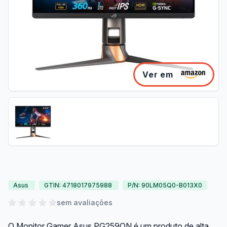
Ver em
Asus
GTIN: 4718017975988
P/N: 90LM05Q0-B013X0
sem avaliações
O Monitor Gamer Asus PG259QN é um produto de alta