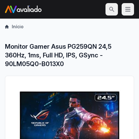
Open m
Início
Monitor Gamer Asus PG259QN 24,5
360Hz, 1ms, Full HD, IPS, GSync -
90LM05Q0-B013X0