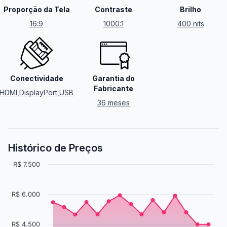
Proporção da Tela
Contraste
Brilho
16:9
1000:1
400 nits
Conectividade
Garantia do
Fabricante
HDMI
,
DisplayPort
,
USB
36 meses
Histórico de Preços
R$ 7.500
R$ 6.000
R$ 4.500