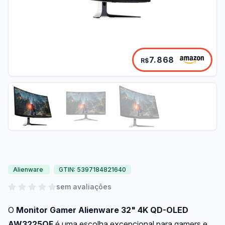
7.868
R$
Alienware
GTIN: 5397184821640
sem avaliações
O
Monitor Gamer Alienware 32" 4K QD-OLED
AW3225QF
é uma escolha excepcional para gamers e