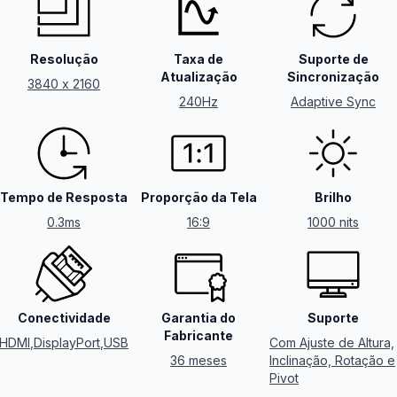
Resolução
Taxa de
Suporte de
Atualização
Sincronização
3840 x 2160
240Hz
Adaptive Sync
Tempo de Resposta
Proporção da Tela
Brilho
0.3ms
16:9
1000 nits
Conectividade
Garantia do
Suporte
Fabricante
HDMI
,
DisplayPort
,
USB
Com Ajuste de Altura,
36 meses
Inclinação, Rotação e
Pivot