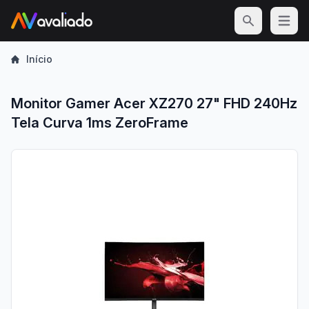
Open m
Início
Monitor Gamer Acer XZ270 27" FHD 240Hz
Tela Curva 1ms ZeroFrame