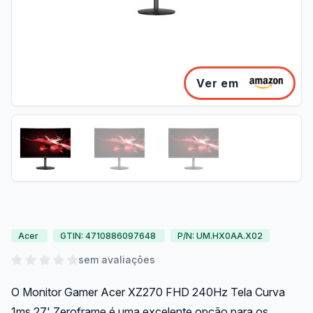
Ver em
Acer
GTIN: 4710886097648
P/N: UM.HX0AA.X02
sem avaliações
O Monitor Gamer Acer XZ270 FHD 240Hz Tela Curva
1ms 27' Zeroframe é uma excelente opção para os