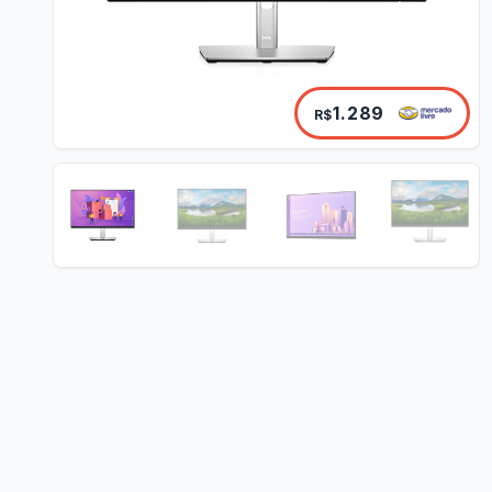
1.289
R$