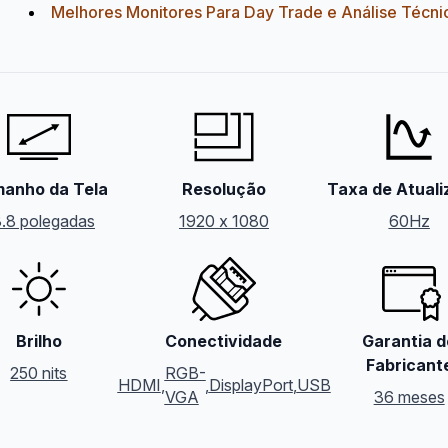
Melhores Monitores Para Day Trade e Análise Técni
anho da Tela
Resolução
Taxa de Atual
.8 polegadas
1920 x 1080
60Hz
Brilho
Conectividade
Garantia d
Fabricant
250 nits
RGB-
HDMI
,
,
DisplayPort
,
USB
VGA
36 meses