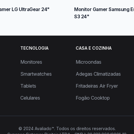
amer LG UltraGear 24"
Monitor Gamer Samsung Es
S3 24"
TECNOLOGIA
CASA E COZINHA
Monitores
Microondas
Smartwatches
Adegas Climatizadas
Tablets
Fritadeiras Air Fryer
Celulares
Fogão Cooktop
© 2024
Avaliado™
. Todos os direitos reservados.