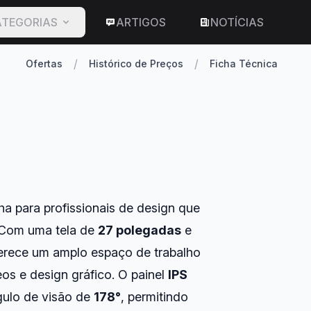
TEGORIAS
ARTIGOS
NOTÍCIAS
/
/
Ofertas
Histórico de Preços
Ficha Técnica
a para profissionais de design que
. Com uma tela de
27 polegadas
e
ferece um amplo espaço de trabalho
eos e design gráfico. O painel
IPS
gulo de visão de
178°
, permitindo