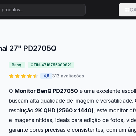
CA
onal 27" PD2705Q
Benq
GTIN: 4718755080821
313 avaliações
4,5
O
Monitor BenQ PD2705Q
é uma excelente escolh
buscam alta qualidade de imagem e versatilidade
resolução
2K QHD (2560 x 1440)
, este monitor o
e imagens nítidas, ideais para edição de fotos, víd
garante cores precisas e consistentes, com um ân