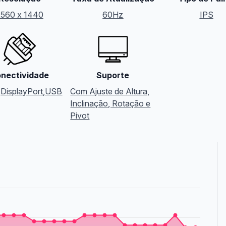
2560 x 1440
60Hz
IPS
nectividade
Suporte
,
DisplayPort
,
USB
Com Ajuste de Altura,
Inclinação, Rotação e
Pivot