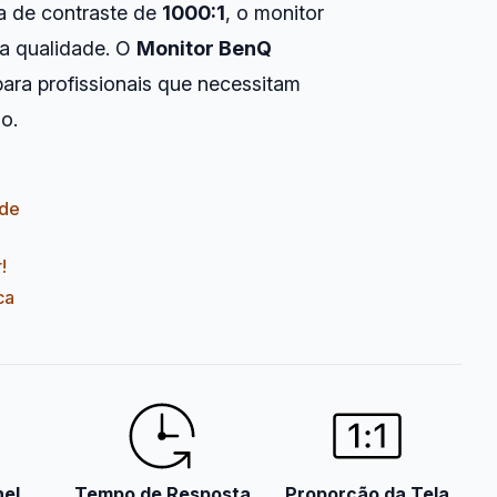
a de contraste de
1000:1
, o monitor
ta qualidade. O
Monitor BenQ
para profissionais que necessitam
o.
ade
!
ca
nel
Tempo de Resposta
Proporção da Tela