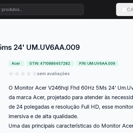
CA
 5ms 24' UM.UV6AA.009
Acer
GTIN: 4710886457282
P/N: UM.UV6AA.009
sem avaliações
O Monitor Acer V246hql Fhd 60Hz 5Ms 24' Um.Uv
da marca Acer, projetado para atender às necessi
de 24 polegadas e resolução Full HD, esse monitor
imersiva e de alta qualidade.
Uma das principais características do Monitor Ace