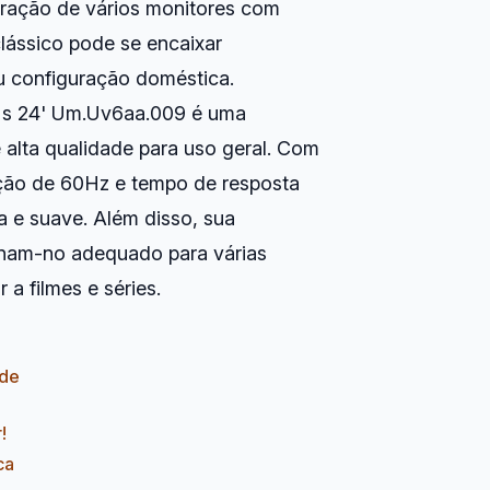
uração de vários monitores com
clássico pode se encaixar
u configuração doméstica.
Ms 24' Um.Uv6aa.009 é uma
alta qualidade para uso geral. Com
zação de 60Hz e tempo de resposta
a e suave. Além disso, sua
ornam-no adequado para várias
 a filmes e séries.
ade
!
ca