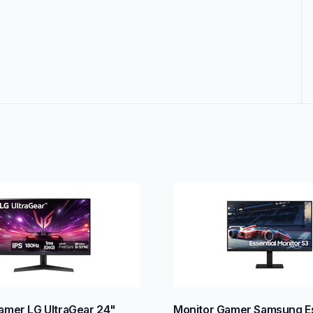
amer LG UltraGear 24"
Monitor Gamer Samsung Es