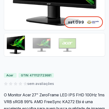
1.099
R$
Acer
GTIN: 4711121723681
sem avaliações
O Monitor Acer 27" ZeroFrame LED IPS FHD 100Hz 1ms
VRB sRGB 99% AMD FreeSync KA272 Ebi é uma
excelente escolha para quem busca qualidade de imagem