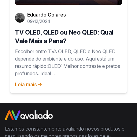
Eduardo Colares
09/12/2024
TV OLED, QLED ou Neo QLED: Qual
Vale Mais a Pena?
Escolher entre TVs OLED, QLED e Neo QLED
depende do ambiente e do uso. Aqui está um
resumo rápido:OLED: Melhor contraste e pretos
profundos. Ideal …
Leia mais
Estamos constantemente avaliando novos produtos e
pesquisando os melhores preços das lojas de e-