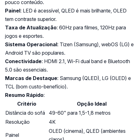
pouco conteúdo.
Painel
: LED é acessível, QLED é mais brilhante, OLED
tem contraste superior.
Taxa de Atualização
: 60Hz para filmes, 120Hz para
jogos e esportes.
Sistema Operacional
:
Tizen
(
Samsung
),
webOS
(
LG
) e
Android TV
são populares.
Conectividade
: HDMI 2.1, Wi-Fi dual band e Bluetooth
5.0 são essenciais.
Marcas de Destaque
: Samsung (QLED), LG (OLED) e
TCL
(bom custo-benefício).
Resumo Rápido
:
Critério
Opção Ideal
Distância do sofá
49-60" para 1,5-1,8 metros
Resolução
4K
OLED (cinema), QLED (ambientes
Painel
claros)