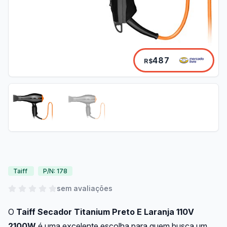
487
R$
Taiff
P/N: 178
sem avaliações
O
Taiff Secador Titanium Preto E Laranja 110V
2100W
é uma excelente escolha para quem busca um