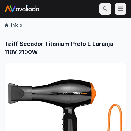
Open m
Início
Taiff Secador Titanium Preto E Laranja
110V 2100W