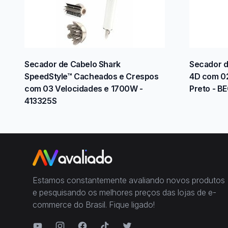
Secador de Cabelo Shark
Secador d
SpeedStyle™ Cacheados e Crespos
4D com 02
com 03 Velocidades e 1700W -
Preto - 
413325S
Estamos constantemente avaliando novos produtos
e pesquisando os melhores preços das lojas de e-
commerce do Brasil. Fique ligado!