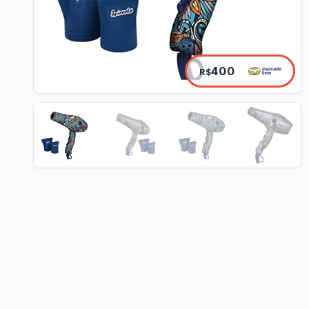
400
R$