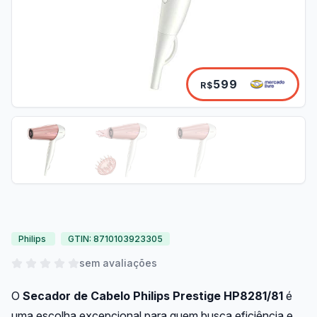
599
R$
Philips
GTIN: 8710103923305
sem avaliações
O
Secador de Cabelo Philips Prestige HP8281/81
é
uma escolha excepcional para quem busca eficiência e