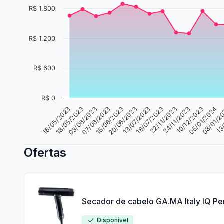
R$ 1.800
R$ 1.200
R$ 600
R$ 0
13
07/06/2023
10/12/2023
16/05/2023
18/07/2023
15/06/2023
05/01/2024
18/05/2023
22/11/2023
20/06/2023
08/01/2
03/06/2023
24/11/2023
13/07/2023
Ofertas
Secador de cabelo GA.MA Italy IQ Pe
Disponível