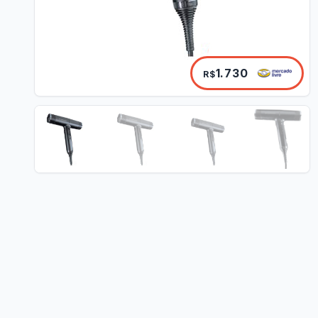
1.730
R$