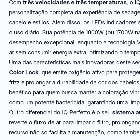
Com
três velocidades e três temperaturas
, o I
personalização completa da experiência de secage
cabelo e estilos. Além disso, os LEDs indicadores
o uso diário. Sua potência de 1800W (ou 1700W n
desempenho excepcional, enquanto a tecnologia Ve
ar sem consumir energia extra, otimizando o temp
Uma das características mais inovadoras deste se
Color Lock
, que emite oxigênio ativo para proteger
frizz e prolongar a durabilidade da cor dos cabelo
benéfico para quem busca manter a coloração vibr
como um potente bactericida, garantindo uma lim
Outro diferencial do IQ Perfetto é o seu
sistema a
reverte o fluxo de ar para limpar o filtro, prolongan
recurso não só facilita a manutenção, como tam