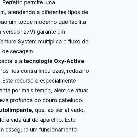
Q Perfetto permite uma
m, atendendo a diferentes tipos de
 são um toque moderno que facilita
a versão 127V) garante um
nture System multiplica o fluxo de
o de secagem.
cador é a
tecnologia Oxy-Active
 os fios contra impurezas, reduzir o
s. Este recurso é especialmente
ante por mais tempo, além de atuar
peza profunda do couro cabeludo.
utolimpante
, que, ao ser ativado,
do a vida útil do aparelho. Este
bém assegura um funcionamento