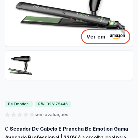
Ver em
Be Emotion
P/N: 326175446
sem avaliações
O
Secador De Cabelo E Prancha Be Emotion Gama
Avocado Professional | 220V
é a escolha ideal para