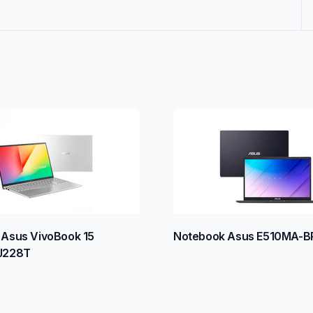
Asus VivoBook 15
Notebook Asus E510MA-B
J228T