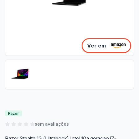
Ver em
Razer
sem avaliações
Razer Stealth 13 (Ultrabook) Intel 10a geracao i7-