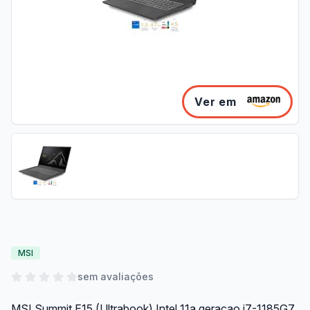
Ver em
MSI
sem avaliações
MSI Summit E15 (Ultrabook) Intel 11a geracao i7-1185G7