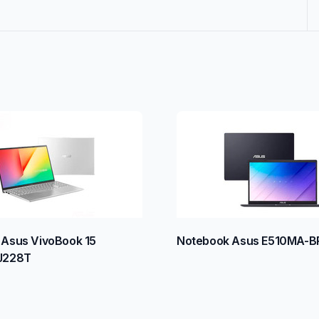
Asus VivoBook 15
Notebook Asus E510MA-B
J228T