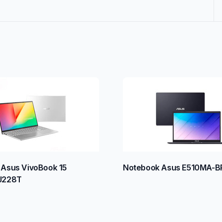
Asus VivoBook 15
Notebook Asus E510MA-B
J228T