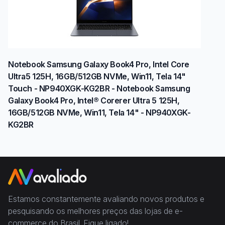
Notebook Samsung Galaxy Book4 Pro, Intel Core
Ultra5 125H, 16GB/512GB NVMe, Win11, Tela 14"
Touch - NP940XGK-KG2BR - Notebook Samsung
Galaxy Book4 Pro, Intel® Corerer Ultra 5 125H,
16GB/512GB NVMe, Win11, Tela 14" - NP940XGK-
KG2BR
Estamos constantemente avaliando novos produtos e
pesquisando os melhores preços das lojas de e-
commerce do Brasil. Fique ligado!