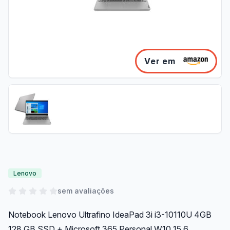
Ver em
Lenovo
sem avaliações
Notebook Lenovo Ultrafino IdeaPad 3i i3-10110U 4GB
128 GB SSD + Microsoft 365 Personal W10 15.6