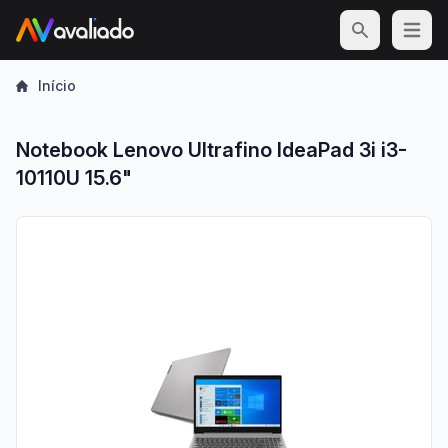
Open m
Início
Notebook Lenovo Ultrafino IdeaPad 3i i3-
10110U 15.6"