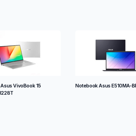
Asus VivoBook 15
Notebook Asus E510MA-B
J228T