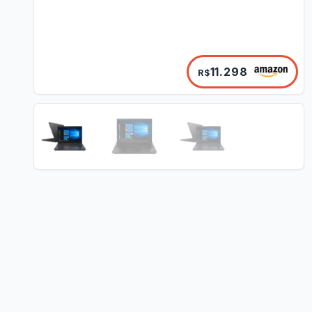
11.298
R$