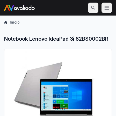
Open m
Início
Notebook Lenovo IdeaPad 3i 82BS0002BR