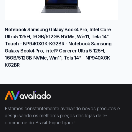
Notebook Samsung Galaxy Book4 Pro, Intel Core
Ultra5 125H, 16GB/512GB NVMe, Win11, Tela 14"
Touch - NP940XGK-KG2BR - Notebook Samsung
Galaxy Book4 Pro, Intel® Corerer Ultra 5 125H,
16GB/512GB NVMe, Win11, Tela 14" - NP940XGK-
KG2BR
Estamos constantemente avaliando novos produtos e
pesquisando os melhores preços das lojas de e-
commerce do Brasil. Fique ligado!