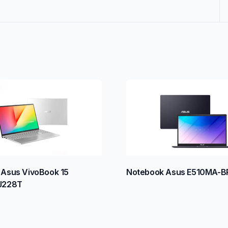
Asus VivoBook 15
Notebook Asus E510MA-B
J228T