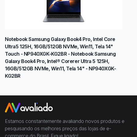
Notebook Samsung Galaxy Book4 Pro, Intel Core
Ultra5 125H, 16GB/512GB NVMe, Win11, Tela 14"
Touch - NP940XGK-KG2BR - Notebook Samsung
Galaxy Book4 Pro, Intel® Corerer Ultra 5 125H,
16GB/512GB NVMe, Win11, Tela 14" - NP940XGK-
KG2BR
Estamos constantemente avaliando novos produtos e
pesquisando os melhores preços das lojas de e-
commerce do Brasil. Fique ligado!