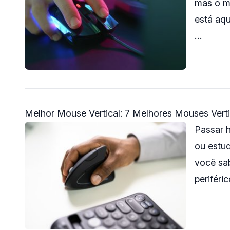
mas o m
está aq
…
Melhor Mouse Vertical: 7 Melhores Mouses Vert
Passar h
ou estud
você sa
perifér