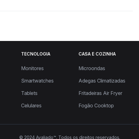
TECNOLOGIA
CASA E COZINHA
Monitores
Microondas
Smartwatches
Adegas Climatizadas
Tablets
Fritadeiras Air Fryer
Celulares
Fogão Cooktop
© 2024
Avaliado™
. Todos os direitos reservados.