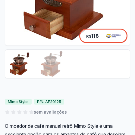
118
R$
Mimo Style
P/N: AF20125
sem avaliações
O moedor de café manual retrô Mimo Style é uma
excelente opção para os amantes de café que desejam