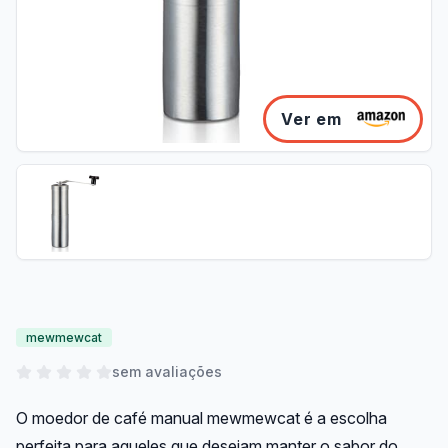
Ver em
mewmewcat
sem avaliações
O moedor de café manual mewmewcat é a escolha
perfeita para aqueles que desejam manter o sabor do