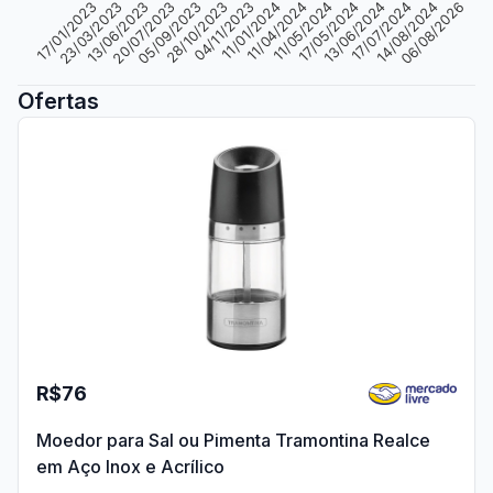
11/01/2024
04/11/2023
28/10/2023
06/08/2026
05/09/2023
14/08/2024
20/07/2023
17/07/2024
13/06/2023
13/06/2024
23/03/2023
17/05/2024
11/05/2024
17/01/2023
11/04/2024
Ofertas
R$76
Moedor para Sal ou Pimenta Tramontina Realce
em Aço Inox e Acrílico