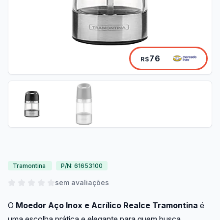
76
R$
Tramontina
P/N: 61653100
sem avaliações
O
Moedor Aço Inox e Acrílico Realce Tramontina
é
uma escolha prática e elegante para quem busca