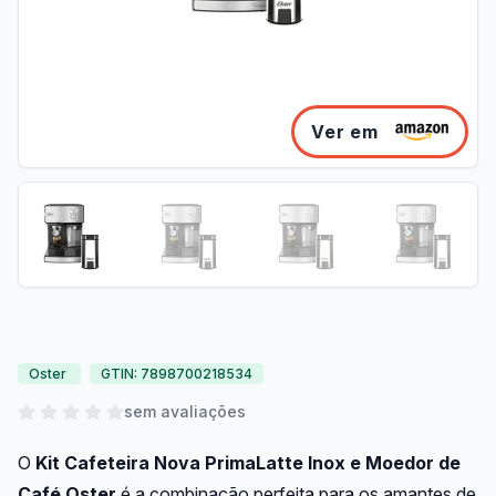
Ver em
Oster
GTIN: 7898700218534
sem avaliações
O
Kit Cafeteira Nova PrimaLatte Inox e Moedor de
Café Oster
é a combinação perfeita para os amantes de