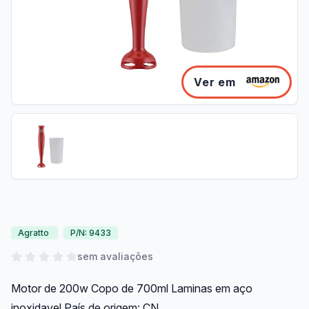
Ver em
Agratto
P/N: 9433
sem avaliações
Motor de 200w Copo de 700ml Laminas em aço
inoxidavel País de origem: CN