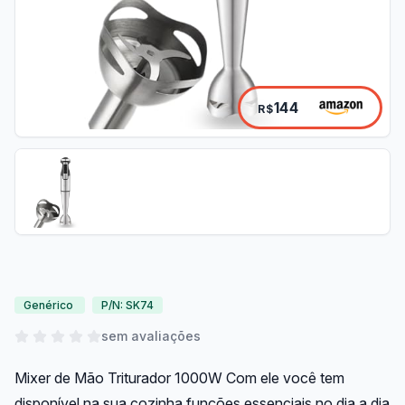
144
R$
Genérico
P/N: SK74
sem avaliações
Mixer de Mão Triturador 1000W Com ele você tem
disponível na sua cozinha funções essenciais no dia a dia