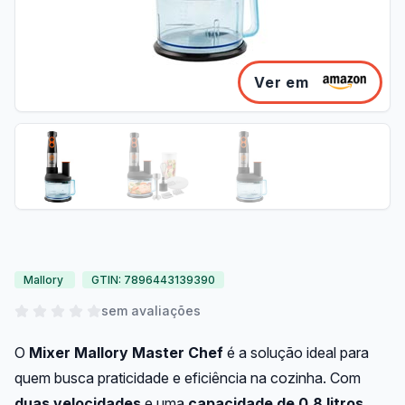
Ver em
Mallory
GTIN: 7896443139390
sem avaliações
O
Mixer Mallory Master Chef
é a solução ideal para
quem busca praticidade e eficiência na cozinha. Com
duas velocidades
e uma
capacidade de 0,8 litros
,