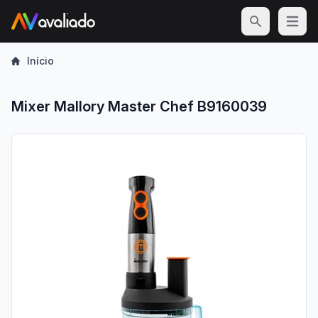
Open m
Início
Mixer Mallory Master Chef B9160039