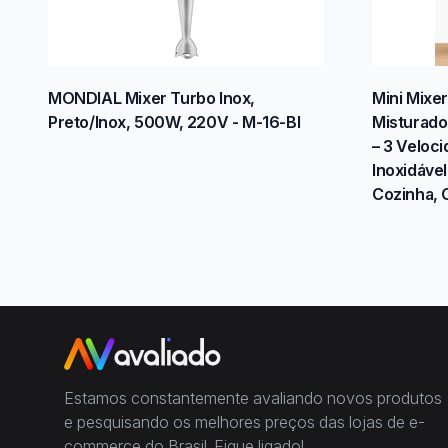
MONDIAL Mixer Turbo Inox,
Mini Mixer
Preto/Inox, 500W, 220V - M-16-BI
Misturado
– 3 Veloc
Inoxidáve
Cozinha, 
Estamos constantemente avaliando novos produtos
e pesquisando os melhores preços das lojas de e-
commerce do Brasil. Fique ligado!