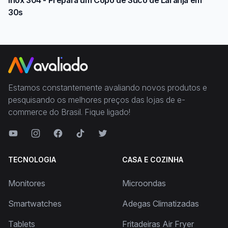
Inox 304 - Prepara um Copo de Suco de Laranja em
30s
Estamos constantemente avaliando novos produtos e
pesquisando os melhores preços das lojas de e-
commerce do Brasil. Fique ligado!
TECNOLOGIA
CASA E COZINHA
Monitores
Microondas
Smartwatches
Adegas Climatizadas
Tablets
Fritadeiras Air Fryer