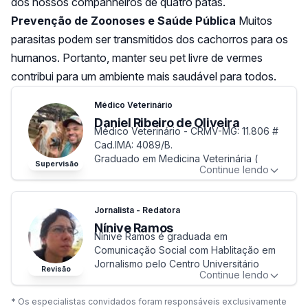
dos nossos companheiros de quatro patas.
Prevenção de Zoonoses e Saúde Pública
Muitos
parasitas podem ser transmitidos dos cachorros para os
humanos. Portanto, manter seu pet livre de vermes
contribui para um ambiente mais saudável para todos.
Médico Veterinário
Daniel Ribeiro de Oliveira
Médico Veterinário - CRMV-MG: 11.806 #
Cad.IMA: 4089/B.
Graduado em Medicina Veterinária (
Supervisão
Continue lendo
UNIUBE-Universidade de Uberaba
2010).
Pós-Graduações ¨ Lato Sensu¨ nível
Jornalista - Redatora
especialização em: pecuária leiteira e
Nínive Ramos
manejo de pastagens (FACEB –
Nínive Ramos é graduada em
Faculdade de educação de Bom
Comunicação Social com Hablitação em
Despacho-MG) 2017; Clínica, cirurgia,
Jornalismo pelo Centro Universitário
reprodução em Bovinocultura; e
Revisão
Continue lendo
Newton.
Agronegócio (PUC Minas-Betim 2012)
É especialista em comunicação
Introdução à Informática, Inglês e
*
Os especialistas convidados foram responsáveis exclusivamente
institucional e produção de conteúdo