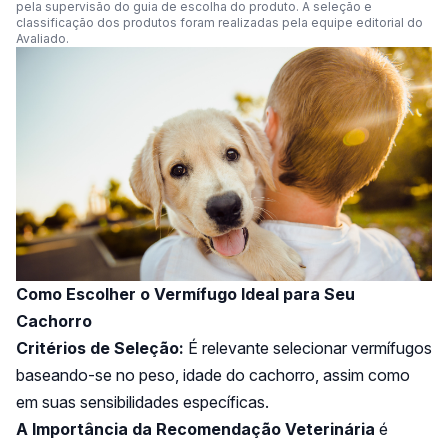
Espanhol.
pela supervisão do guia de escolha do produto. A seleção e
com mais de 20 anos de experiência.
Bombeiro Civil (ARC: 4.235/2021), (ACC:
classificação dos produtos foram realizadas pela equipe editorial do
Já atuou em agências publicitárias com
Avaliado.
001/2022).
foco em produção de texto e
Brigadista Florestal (MG/2021).
atendimento ao cliente.
Resgatista Animal (MG/2021).
Perfil de Nínive Ramos
Médico veterinário voluntário: GRAD
Brasil (grupo de resgate de animais em
desastres), Instinto Habitat (atendimento
a animais silvestres acometidos) e a
fazenda santuário paz e bem (
atendimento a animais vítimas de maus-
tratos)
⁠2º presidente do sindicato dos
produtores rurais de Itabirito e Ouro
Preto (SPR Ita e OP)
Como Escolher o Vermífugo Ideal para Seu
Conselheiro do CODEMA (conselho
Cachorro
municipal de conservação e defesa do
meio ambiente Ouro Preto-MG).
Critérios de Seleção:
É relevante selecionar vermífugos
Perfil de Daniel Ribeiro de Oliveira
baseando-se no peso, idade do cachorro, assim como
em suas sensibilidades específicas.
A Importância da Recomendação Veterinária
é