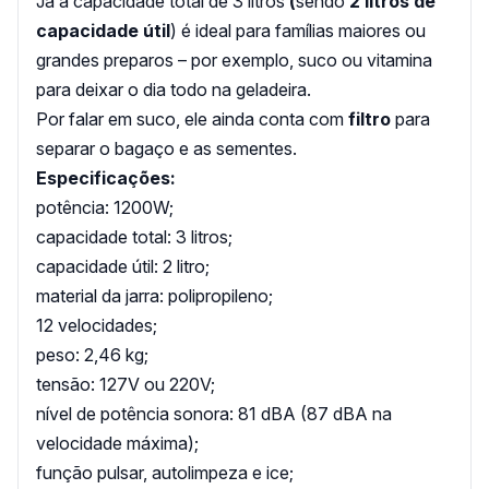
Já a capacidade total de 3 litros
(
sendo
2 litros de
capacidade útil
) é ideal para famílias maiores ou
grandes preparos – por exemplo, suco ou vitamina
para deixar o dia todo na geladeira.
Por falar em suco, ele ainda conta com
filtro
para
separar o bagaço e as sementes.
Especificações:
potência: 1200W;
capacidade total: 3 litros;
capacidade útil: 2 litro;
material da jarra: polipropileno;
12 velocidades;
peso: 2,46 kg;
tensão: 127V ou 220V;
nível de potência sonora: 81 dBA (87 dBA na
velocidade máxima);
função pulsar, autolimpeza e ice;