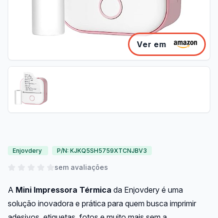
Ver em
Enjovdery
P/N: KJKQ5SH5759XTCNJBV3
sem avaliações
A
Mini Impressora Térmica
da Enjovdery é uma
solução inovadora e prática para quem busca imprimir
adesivos, etiquetas, fotos e muito mais sem a