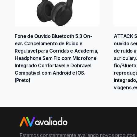
Fone de Ouvido Bluetooth 5.3 On-
ATTACK S
ear. Cancelamento de Ruído e
ouvido se
Regulavel para Corridas e Academia,
de ruído a
Headphone Sem Fio com Microfone
auricular
Integrado Confortavel e Dobravel
fio/Bluet
Compativel com Android e IOS.
reproduç
(Preto)
integrado
viagens,e
Estamos constantemente avaliando novos produtos