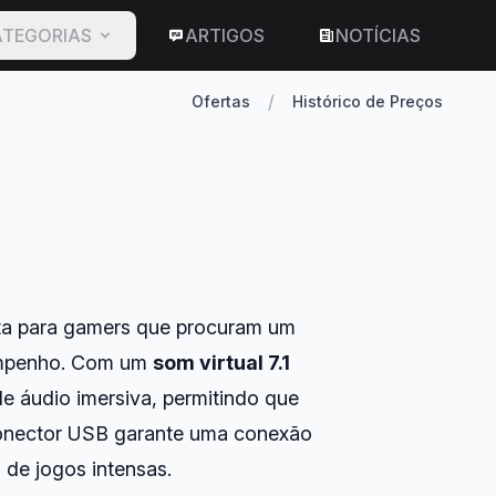
TEGORIAS
ARTIGOS
NOTÍCIAS
/
Ofertas
Histórico de Preços
ita para gamers que procuram um
sempenho. Com um
som virtual 7.1
de áudio imersiva, permitindo que
conector USB garante uma conexão
 de jogos intensas.