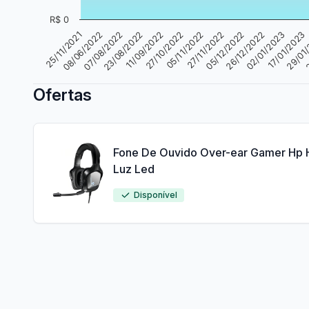
R$ 0
27/11/2022
26/12/2022
17/01/2023
25/11/2021
2
07/08/2022
11/09/2022
05/11/2022
05/12/2022
02/01/2023
29/01
08/06/2022
23/08/2022
27/10/2022
Ofertas
Fone De Ouvido Over-ear Gamer Hp
Luz Led
Disponível