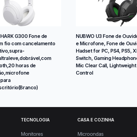
HARK G300 Fone de
NUBWO U3 Fone de Ouvido
m fio com cancelamento
e Microfone, Fone de Ouv
tivo,supra-
Hadset for PC, PS4, PS5, 
,ultraleve,dobrável,com
Switch, Gaming Headphon
ooth,20 horas de
Mic Clear Call, Lightweight
ão,microfone
Control
,para
scritório(Branco)
TECNOLOGIA
CASA E COZINHA
Monitores
Microondas