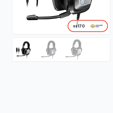
170
R$