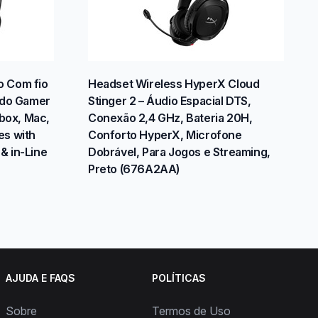
 Com fio
Headset Wireless HyperX Cloud
ido Gamer
Stinger 2 – Áudio Espacial DTS,
Xbox, Mac,
Conexão 2,4 GHz, Bateria 20H,
es with
Conforto HyperX, Microfone
 & in-Line
Dobrável, Para Jogos e Streaming,
Preto (676A2AA)
AJUDA E FAQS
POLÍTICAS
Sobre
Termos de Uso