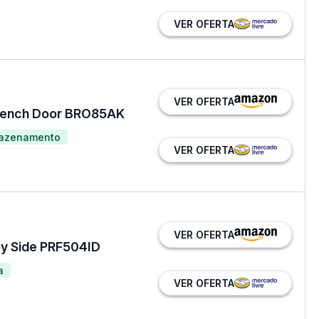
VER OFERTA
VER OFERTA
French Door BRO85AK
mazenamento
VER OFERTA
VER OFERTA
 by Side PRF504ID
a
VER OFERTA