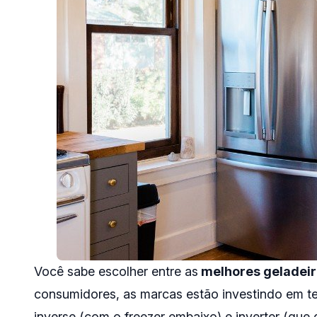
Você sabe escolher entre as
melhores geladei
consumidores, as marcas estão investindo em t
inverse (com o freezer embaixo) e inverter (qu