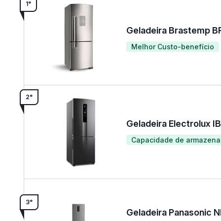
1°
Geladeira Brastemp 
Melhor Custo-benefício
2°
Geladeira Electrolux I
Capacidade de armazen
3°
Geladeira Panasonic