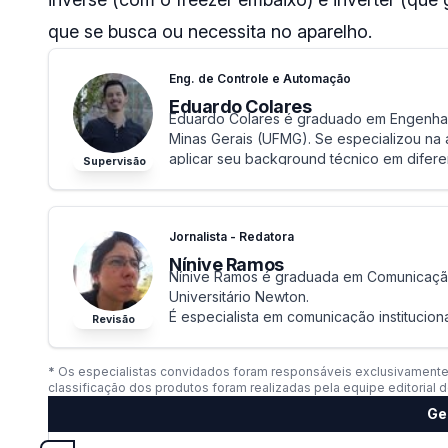
que se busca ou necessita no aparelho.
Eng. de Controle e Automação
Eduardo Colares
Eduardo Colares é graduado em Engenhar
Minas Gerais (UFMG). Se especializou na
aplicar seu background técnico em difere
Supervisão
É desenvolvedor de software e redator n
Jornalista - Redatora
Nínive Ramos
Nínive Ramos é graduada em Comunicação
Universitário Newton.
É especialista em comunicação instituci
Revisão
experiência.
Já atuou em agências publicitárias com f
*
Os especialistas convidados foram responsáveis exclusivamente 
classificação dos produtos foram realizadas pela equipe editorial d
Ge