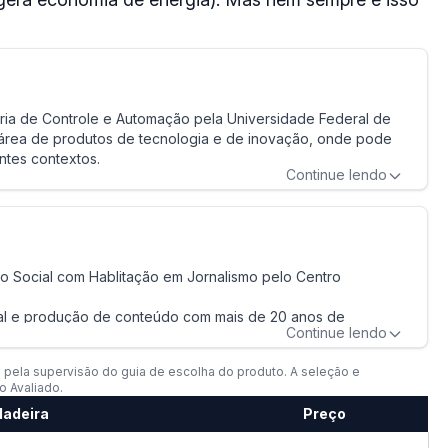
ia de Controle e Automação pela Universidade Federal de
 área de produtos de tecnologia e de inovação, onde pode
ntes contextos.
Continue lendo
a área de produtos de tecnologia.
Perfil de Eduardo Colares
 Social com Hablitação em Jornalismo pelo Centro
onal e produção de conteúdo com mais de 20 anos de
Continue lendo
oco em produção de texto e atendimento ao cliente.
pela supervisão do guia de escolha do produto. A seleção e
Perfil de Nínive Ramos
o Avaliado.
ladeira
Preço