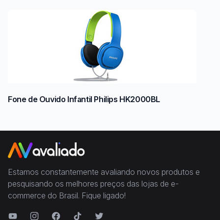
Fone de Ouvido Infantil Philips HK2000BL
Estamos constantemente avaliando novos produtos e
pesquisando os melhores preços das lojas de e-
commerce do Brasil. Fique ligado!