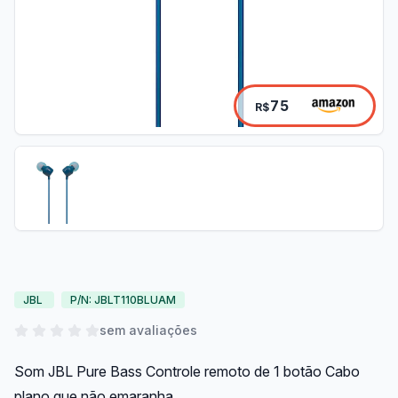
75
R$
JBL
P/N: JBLT110BLUAM
sem avaliações
Som JBL Pure Bass Controle remoto de 1 botão Cabo
plano que não emaranha