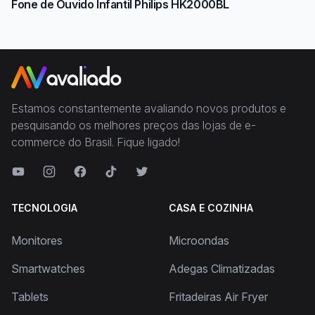
Fone de Ouvido Infantil Philips HK2000BL
Estamos constantemente avaliando novos produtos e
pesquisando os melhores preços das lojas de e-
commerce do Brasil. Fique ligado!
TECNOLOGIA
CASA E COZINHA
Monitores
Microondas
Smartwatches
Adegas Climatizadas
Tablets
Fritadeiras Air Fryer