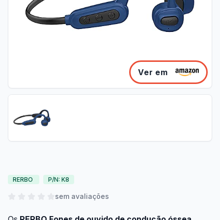
Ver em
RERBO
P/N: K8
sem avaliações
Os
RERBO Fones de ouvido de condução óssea