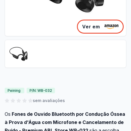
Ver em
Peining
P/N: WB-032
sem avaliações
Os
Fones de Ouvido Bluetooth por Condução Óssea
à Prova d'Água com Microfone e Cancelamento de
Ruído - Premium ABL.Store WB-032
são a escolha