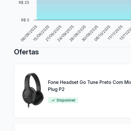
R$ 25
R$ 0
30/09/2025
15/09/2025
13/11/2
28/09/2025
06/09/2025
11/11/2025
24/09/2025
08/10/2025
21/09/2025
Ofertas
Fone Headset Go Tune Preto Com Mi
Plug P2
Disponível