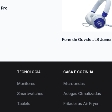
 Pro
Fone de Ouvido JLB Junio
TECNOLOGIA
CASA E COZINHA
Monitores
Microondas
Smartwatches
Adegas Climatizadas
Tablets
Fritadeiras Air Fryer