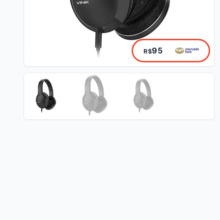
95
R$