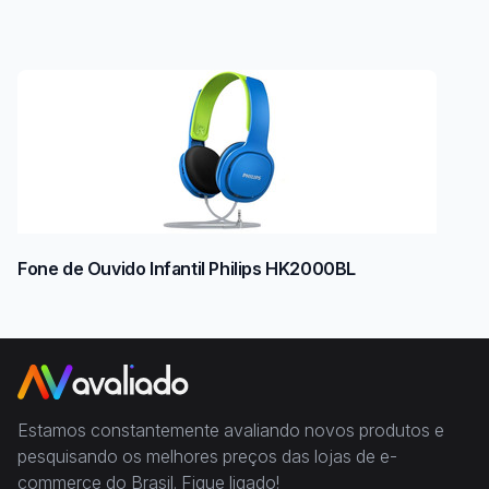
Fone de Ouvido Infantil Philips HK2000BL
Estamos constantemente avaliando novos produtos e
pesquisando os melhores preços das lojas de e-
commerce do Brasil. Fique ligado!